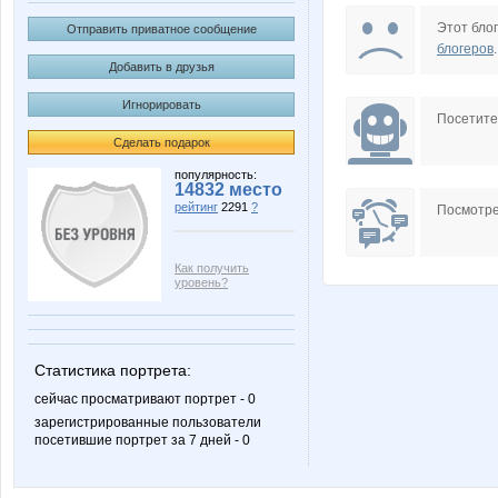
R GirL
Rafflesi
Этот блог
Отправить приватное сообщение
блогеров
.
Добавить в друзья
Игнорировать
Юпитерус
Артёмк
Посетит
Сделать подарок
популярность:
14832 место
рейтинг
2291
?
Перожок
Певунь
Посмотре
Как получить
уровень?
Статистика портрета:
сейчас просматривают портрет - 0
зарегистрированные пользователи
посетившие портрет за 7 дней - 0